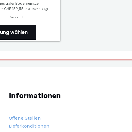
neutraler Bodenreiniger
0
–
CHF
152,55
inkl. MwSt., zzgl.
Versand
D
rung wählen
i
e
s
e
s
P
r
o
Informationen
d
u
k
Offene Stellen
t
Lieferkonditionen