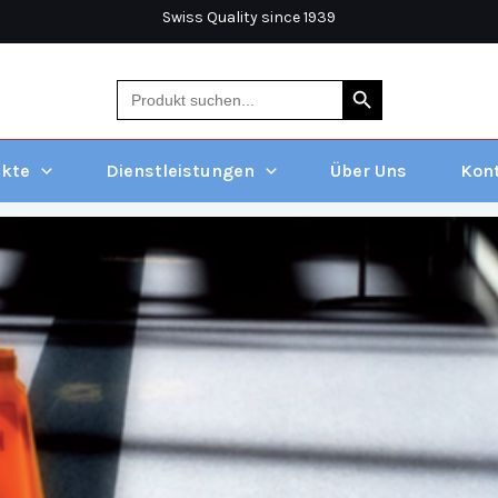
Swiss Quality since 1939
Search Button
Search
for:
ukte
Dienstleistungen
Über Uns
Kon