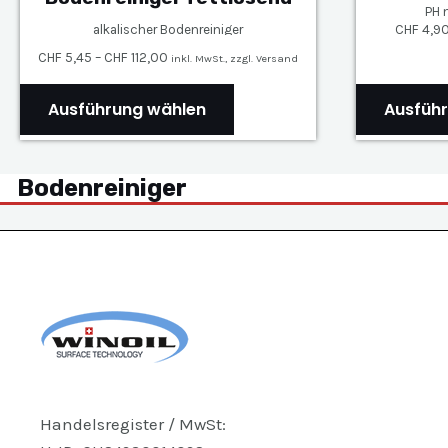
PH 
CHF
4,9
alkalischer Bodenreiniger
CHF
5,45
–
CHF
112,00
inkl. MwSt., zzgl. Versand
D
Ausführung wählen
Ausfüh
i
e
s
Bodenreiniger
e
s
P
r
o
d
u
k
t
Handelsregister / MwSt: