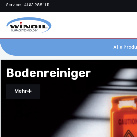
Zum
Service: +41 62 288 11 11
Inhalt
springen
Alle Prod
Bodenreiniger
Mehr